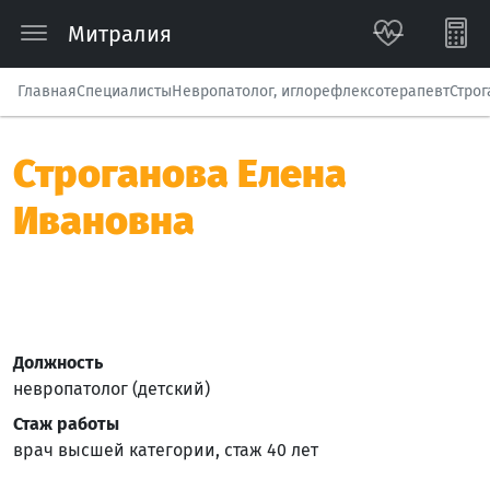
Митралия
Главная
Специалисты
Невропатолог, иглорефлексотерапевт
Стро
Строганова Елена
Ивановна
Должность
невропатолог (детский)
Стаж работы
врач высшей категории, стаж 40 лет