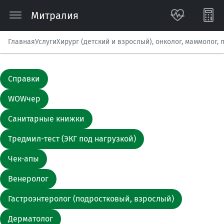
Митралия
Главная
Услуги
Хирург (детский и взрослый), онколог, маммолог, 
Справки
WOWчер
Санитарные книжки
Тредмил-тест (ЭКГ под нагрузкой)
Чек-апы
Венеролог
Гастроэнтеролог (подростковый, взрослый)
Дерматолог